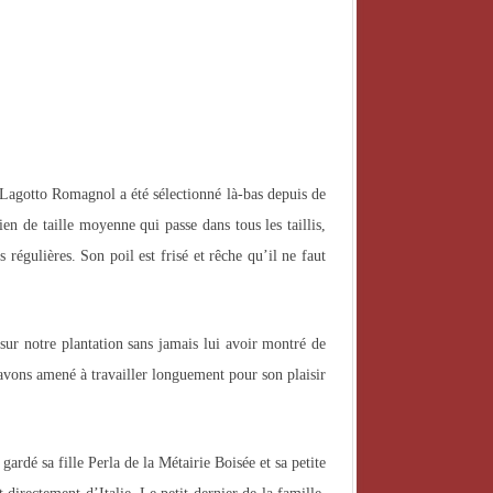
DEUTSCH
ITALIANO
日本語
agotto Romagnol a été sélectionné là-bas depuis de
ien de taille moyenne qui passe dans tous les taillis,
régulières. Son poil est frisé et rêche qu’il ne faut
ur notre plantation sans jamais lui avoir montré de
l’avons amené à travailler longuement pour son plaisir
gardé sa fille Perla de la Métairie Boisée et sa petite