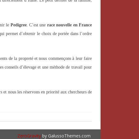
 directement d’Italie. Le petit dernier de la famille,
nir le
Pedigree
. C’est une
race nouvelle en France
 qui permet d’obtenir le choix de portée dans l’ordre
iments de la propreté et nous commençons à leur faire
 les conseils d’élevage et une méthode de travail pour
ers et nous les réservons en priorité aux chercheurs de
ZeroGravity
by GalussoThemes.com