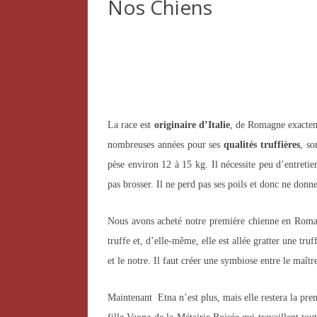
Nos Chiens
QUALITÉ
ACTUALITÉ
La race est
originaire d’Italie
, de Romagne exactem
nombreuses années pour ses
qualités truffières
, s
pèse environ 12 à 15 kg. Il nécessite peu d’entretie
pas brosser. Il ne perd pas ses poils et donc ne donne
Nous avons acheté notre première chienne en Romagn
truffe et, d’elle-même, elle est allée gratter une tr
et le notre. Il faut créer une symbiose entre le maître
Maintenant Etna n’est plus, mais elle restera la p