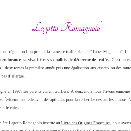
CONSEILS
NOS CHIENS
S – SALONS
MILLÉSIMES
LA CONFRÉRIE
Lagotto Romagnolo
REVUE DE PRESSE
ent, région où l’on produit la fameuse truffe blanche “Tuber Magnatum”. Le L
on
endurance
, sa
vivacité
et ses
qualités de déterreur de truffes
. C’est un ch
n : deux tontes la première année puis une égalisation aux ciseaux ou des tontes 
 pas d’allergie.
e en 1997, ses parents étaient truffiers. À deux mois nous l’avons emmené s
uffe. Évidemment, elle avait des aptitudes pour la recherche des truffes et nous 
 et le chien.
remière Lagotto Romagnolo inscrite au
Livre des Origines Françaises
, nous avons 