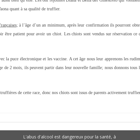
t aussi bien qu’elle. Les ont rejointes Diana et Bella del Ginestreto qui viennent
aona quant à sa qualité de truffier.
Françaises
; à l’âge d’un an minimum, après leur confirmation ils pourront obte
oir être patient pour avoir un chiot. Les chiots sont vendus sur réservation ce
 avec la puce électronique et les vaccine. A cet âge nous leur apprenons les rud
’âge de 2 mois, ils peuvent partir dans leur nouvelle famille; nous donnons tous
truffières de cette race, donc nos chiots sont issus de parents activement truffi
L'abus d'alcool est dangereux pour la santé, à