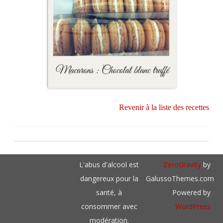
Revenir à la liste des recettes
L'abus d'alcool est
ZeroGravity
by
dangereux pour la
GalussoThemes.com
santé, à
Powered by
consommer avec
WordPress
modération.