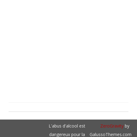
L'abus d'alcool est
ZeroGravity
by
dangereux pour la
GalussoThemes.com