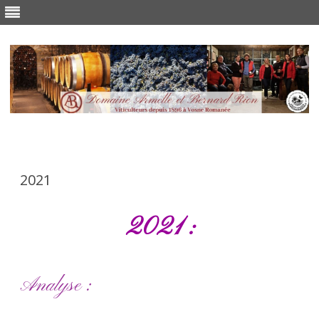
Skip
to
content
2021
2021 :
Analyse :