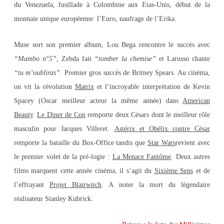
du Venezuela, fusillade à Colombine aux Etas-Unis, début de la
monnaie unique européenne: l’Euro, naufrage de l’Erika.
Muse sort son premier album, Lou Bega rencontre le succès avec
“Mambo n°5”
, Zebda fait
“tomber la chemise”
et Larusso chante
“tu m’oubliras”
. Premier gros succès de Britney Spears. Au cinéma,
on vit la révolution
Matrix
et l’incroyable interprétation de Kevin
Spacey (Oscar meilleur acteur la même année) dans
American
Beauty
.
Le Diner de Con
remporte deux Césars dont le meilleur rôle
masculin pour Jacques Villeret.
Astérix et Obélix contre César
remporte la bataille du Box-Office tandis que
Star Wars
revient avec
le premier volet de la pré-logie :
La Menace Fantôme
. Deux autres
films marquent cette année cinéma, il s’agit du
Sixième Sens
et de
l’effrayant
Projet Blairwitch
. A noter la mort du légendaire
réalisateur Stanley Kubrick.