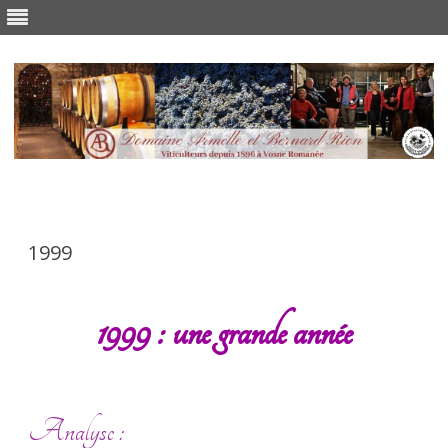
Skip
to
content
1999
1999 : une grande année
Analyse :