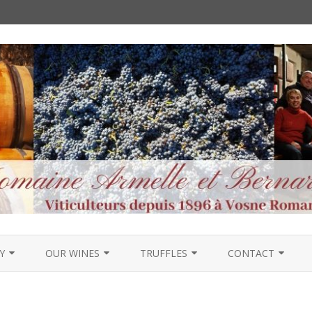
Skip
to
Y
OUR WINES
TRUFFLES
CONTACT
content
OUR APPELLATIONS
RECIPES
LINKS