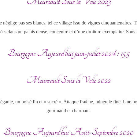
Meursault Sous la Velle 2023
églige pas ses blancs, tel ce village issu de vignes cinquantenaires. Trè
ées dans un palais dense, concentré et d’une droiture exemplaire. Sans fa
Bourgogne Aujourd’hui juin-juillet 2024 : 15,5
Meursault Sous la Velle 2022
égante, un boisé fin et « sucré ». Attaque fraîche, minérale fine. Une
gourmand et charmant.
Bourgogne Aujourd’hui Août-Septembre 2020