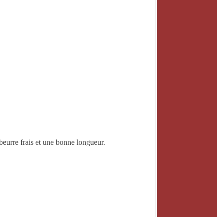
DEUTSCH
ITALIANO
日本語
eurre frais et une bonne longueur.