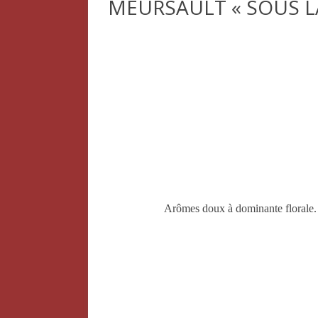
MEURSAULT « SOUS LA 
QUALITY
NEWS AND E
Arômes doux à dominante florale. 