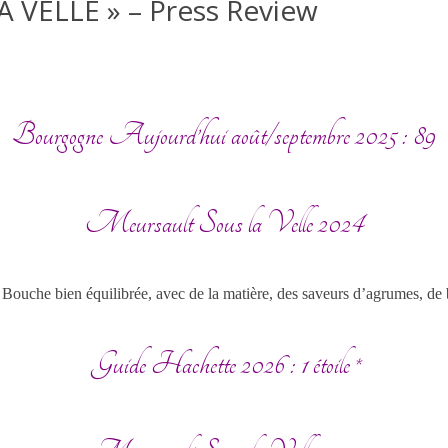
VELLE » – Press Review
OUR ADVICE
OUR DOGS
VENTS
VINTAGE YEARS
THE CONFRÉRIE
PRESS REVIEW
Bourgogne Aujourd’hui août/septembre 2025 : 89
Meursault Sous la Velle 2024
Bouche bien équilibrée, avec de la matière, des saveurs d’agrumes, de b
Guide Hachette 2026 : 1 étoile *