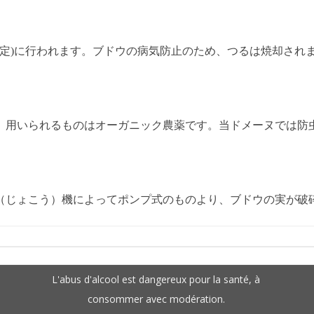
本剪定)に行われます。ブドウの病気防止のため、つるは焼却され
。用いられるものはオーガニック農薬です。当ドメーヌでは防
（じょこう）機によってポンプ式のものより、ブドウの実が破
L'abus d'alcool est dangereux pour la santé, à
consommer avec modération.