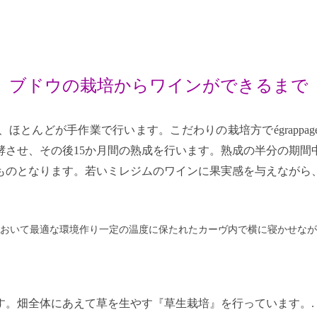
品質
ワインの楽しみ方
トリュフ協会
イベント情報
ミレジム
RECIPES
メディア掲載情報
ブドウの栽培からワインができるまで
ほとんどが手作業で行います。こだわりの栽培方でégrappa
酵させ、その後15か月間の熟成を行います。熟成の半分の期
ものとなります。若いミレジムのワインに果実感を与えながら
おいて最適な環境作り一定の温度に保たれたカーヴ内で横に寝かせなが
す。畑全体にあえて草を生やす『草生栽培』を行っています。.