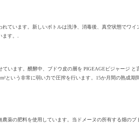
われています。新しいボトルは洗浄、消毒後、真空状態でワイ
ます。.
せています。醗酵中、ブドウ皮の層を PIGEAGEピジャージ 
g/cm²という非常に弱い力で圧搾を行います。15か月間の熟成
無農薬の肥料を使用しています。当ドメーヌの所有する畑のブド