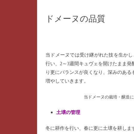
ドメーヌの
FRANÇAIS
新着情報・
ドメーヌの品質
ENGLISH
DEUTSCH
ITALIANO
当ドメーヌでは受け継がれた技を生かし、
行い、2～3週間キュヴェを開けたまま発
り更にバランスが良くなり、深みのある
増やしていきます。
当ドメーヌの栽培・醸造に
土壌の管理
冬に耕作を行い、春に更に土壌を耕しま