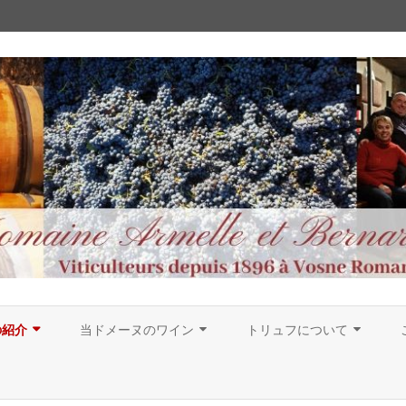
Skip
to
の紹介
当ドメーヌのワイン
トリュフについて
content
歴史
ドメーヌのアペラシオン
トリュフ犬について